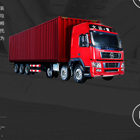
装
垃
精
托
为
统一
，