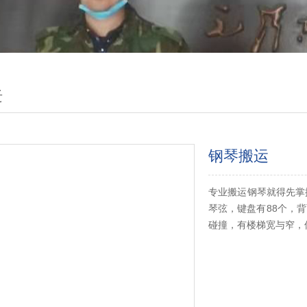
迁
钢琴搬运
专业搬运钢琴就得先掌
琴弦，键盘有88个，
碰撞，有楼梯宽与窄，休