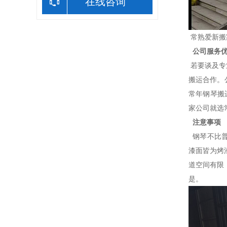
在线咨询
常熟爱新搬
公司服务
若要谈及专
搬运合作。
常年钢琴搬
家公司就选
注意事项
钢琴不比普
漆面皆为烤
道空间有限
是。