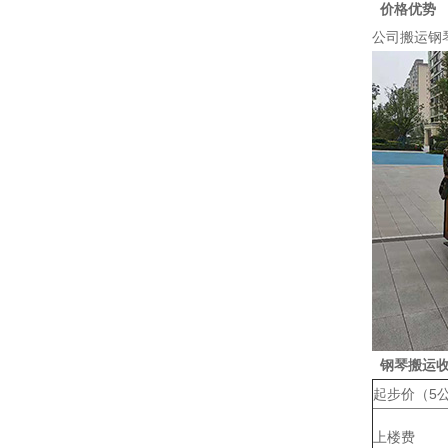
价格优势
公司搬运钢
钢琴搬运
起步价（5
上楼费