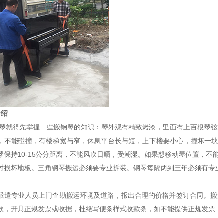
介绍
琴就得先掌握一些搬钢琴的知识：琴外观有精致烤漆，里面有上百根琴弦
，不能碰撞，有楼梯宽与窄，休息平台长与短，上下楼要小心，撞坏一块漆
琴保持10-15公分距离，不能风吹日晒，受潮湿。如果想移动琴位置，不能在
对损坏地板。三角钢琴搬运必须要专业拆装。钢琴每隔两到三年必须有专
派遣专业人员上门查勘搬运环境及道路，报出合理的价格并签订合同。搬
款，开具正规发票或收据，杜绝写便条样式收款条，如不能提供正规发票