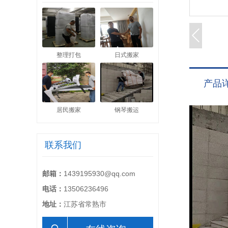
整理打包
日式搬家
产品
居民搬家
钢琴搬运
联系我们
邮箱：
1439195930@qq.com
电话：
13506236496
地址：
江苏省常熟市