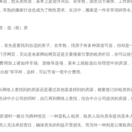
来说，想买房而居，基本上是望洋兴叹。在常熟，因生活节奏快、工作岗
，常熟的搬家行业也成为了刚性需求。生活中，搬家是一件非常琐碎而令
首：选（租）房
首先是要找到合适的房子。在常熟，找房子有多种渠道可选，但却是一
打开网页，无论是各家网站网页还是主要搜索引擎的租房栏目，你可以按
费用加上诸如停车场、宠物等选项，基本上就能选出你理想中的房源，
屋出租”等字样，这样，可以节省一笔中介费用。
网络上查找到的房源还是通过其他渠道得到的房源，都要签订好租房协
告诉中介公司的同时，自己再到网络上查找，结合中介公司提供的房源，
屋时一般分为两种情况：一种是私人租房，租房人应向房东提供其本人
房人无法承担责任，确保房东的利益不受损失。而另外一种则是公寓租房