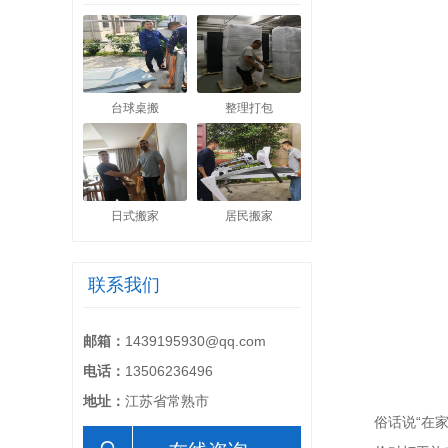
台球桌搬
整理打包
日式搬家
居民搬家
联系我们
邮箱：
1439195930@qq.com
电话：
13506236496
地址：
江苏省常熟市
俗话说“在