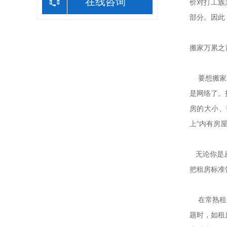
在线咨询
价对打工族
部分。因此
搬家万累之
要想搬家，
是网络了。
房的大小、
上“内有房
无论你是从
把租房标准
在常熟租房
题时，如租